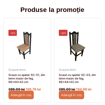
Produse la promoție
Prețul
Prețul
Prețul
Prețul
inițial
curent
inițial
curent
a
este:
a
este:
fost:
196,76 lei.
fost:
194,98 le
-31%
-32%
286,00 lei.
285,00 lei.
Scaune lemn
Scaune lemn
Scaun cu spatar SC-01, din
Scaun cu spatar SC-03, din
lemn masiv de fag,
lemn masiv de fag,
96x44x43 cm
96x44x43 cm
286,00
lei
196,76
lei
285,00
lei
194,98
lei
Adaugă în coș
Adaugă în coș