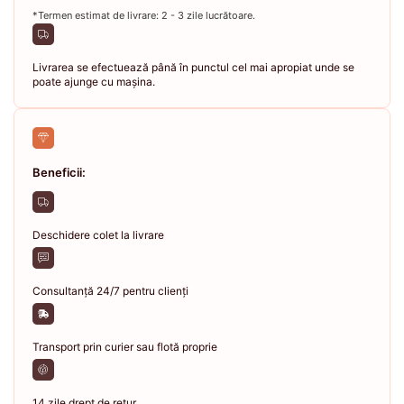
*Termen estimat de livrare: 2 - 3 zile lucrătoare.
Livrarea se efectuează până în punctul cel mai apropiat unde se
poate ajunge cu mașina.
Beneficii:
Deschidere colet la livrare
Consultanță 24/7 pentru clienți
Transport prin curier sau flotă proprie
14 zile drept de retur