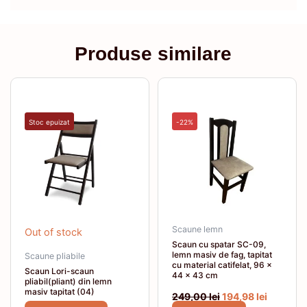
Produse similare
Prețul
Prețul
inițial
curent
a
este:
fost:
194,98 le
Stoc epuizat
-22%
249,00 lei.
Scaune lemn
Out of stock
Scaun cu spatar SC-09,
lemn masiv de fag, tapitat
Scaune pliabile
cu material catifelat, 96 x
Scaun Lori-scaun
44 x 43 cm
pliabil(pliant) din lemn
masiv tapitat (04)
249,00
lei
194,98
lei