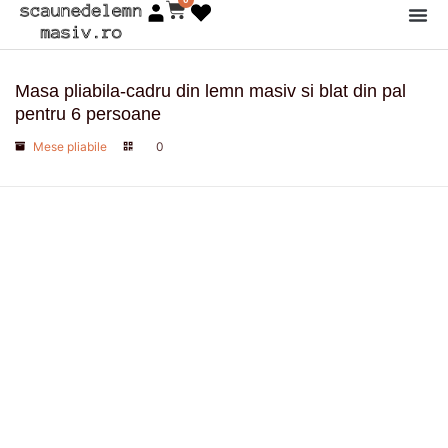
Cart
Skip
Products sea
to
content
Masa pliabila-cadru din lemn masiv si blat din pal
pentru 6 persoane
Mese pliabile
0