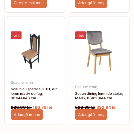
Citește mai mult
Adaugă în coș
Prețul
Prețul
Prețul
Prețul
inițial
curent
inițial
curent
a
este:
a
este:
fost:
196,76 lei.
fost:
392,84 le
-31%
-26%
286,00 lei.
529,99 lei.
Scaune lemn
Scaune lemn
Scaun cu spatar SC-01, din
lemn masiv de fag,
Scaun dining lemn de stejar,
96x44x43 cm
MARY, 88x50x44 cm
286,00
lei
196,76
lei
529,99
lei
392,84
lei
Adaugă în coș
Adaugă în coș