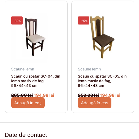
Prețul
Prețul
Prețul
Prețul
inițial
curent
inițial
curent
a
este:
a
este:
fost:
194,98 lei.
fost:
194,98 le
-32%
-25%
285,00 lei.
259,98 lei.
Scaune lemn
Scaune lemn
Scaun cu spatar SC-04, din
Scaun cu spatar SC-05, din
lemn masiv de fag,
lemn masiv de fag,
96x44x43 cm
96x44x43 cm
285,00
lei
194,98
lei
259,98
lei
194,98
lei
Adaugă în coș
Adaugă în coș
Date de contact