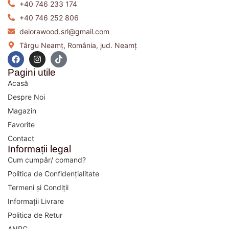
+40 746 233 174
+40 746 252 806
deiorawood.srl@gmail.com
Târgu Neamț, România, jud. Neamț
F
I
T
a
n
i
c
s
k
Pagini utile
e
t
t
Acasă
b
a
o
o
g
k
Despre Noi
o
r
Magazin
k
a
m
Favorite
Contact
Informații legal
Cum cumpăr/ comand?
Politica de Confidențialitate
Termeni și Condiții
Informații Livrare
Politica de Retur
ANPC